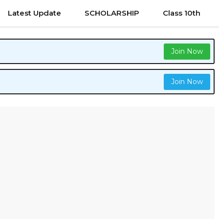
Latest Update
SCHOLARSHIP
Class 10th
Join Now
Join Now