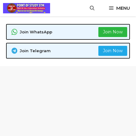
Skip
MENU
to
content
Join Now
Join WhatsApp
Join Now
Join Telegram