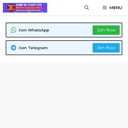
Skip
MENU
to
content
Join Now
Join WhatsApp
Join Now
Join Telegram