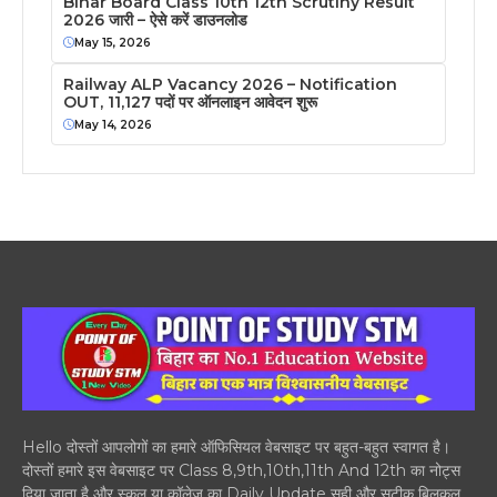
Bihar Board Class 10th 12th Scrutiny Result
2026 जारी – ऐसे करें डाउनलोड
May 15, 2026
Railway ALP Vacancy 2026 – Notification
OUT, 11,127 पदों पर ऑनलाइन आवेदन शुरू
May 14, 2026
Hello दोस्तों आपलोगों का हमारे ऑफिसियल वेबसाइट पर बहुत-बहुत स्वागत है।
दोस्तों हमारे इस वेबसाइट पर Class 8,9th,10th,11th And 12th का नोट्स
दिया जाता है और स्कूल या कॉलेज का Daily Update सही और सटीक बिलकुल