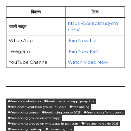
विवरण
लिंक
https://pointofstudystm.
हमारी साइट
com/
WhatsApp
Join Now Fast
Telegram
Join Now Fast
YouTube Channel
Watch Video Now
freelance whatsapp
freelancer whatsapp group link
freelancer whatsapp group link 2022
freelancing
freelancing course
freelancing course 2025
freelancing for students
freelancing groups on whatsapp
freelancing groups on whatsapp in pakistan
freelancing guide 2025
freelancing roadmap
freelancing tips