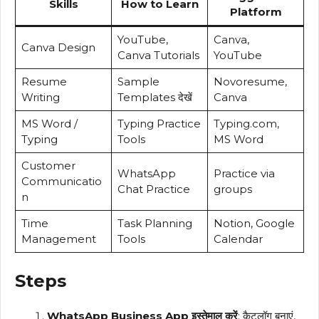
Skills
How to Learn
Platform
YouTube,
Canva,
Canva Design
Canva Tutorials
YouTube
Resume
Sample
Novoresume,
Writing
Templates देखें
Canva
MS Word /
Typing Practice
Typing.com,
Typing
Tools
MS Word
Customer
WhatsApp
Practice via
Communicatio
Chat Practice
groups
n
Time
Task Planning
Notion, Google
Management
Tools
Calendar
Steps
WhatsApp Business App इस्तेमाल करें
: कैटलॉग बनाएं,