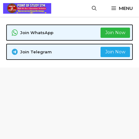
Skip
MENU
to
content
Join Now
Join WhatsApp
Join Now
Join Telegram