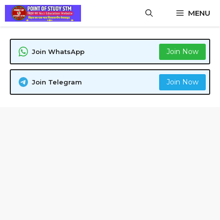
Skip
MENU
to
content
Join Now
Join WhatsApp
Join Now
Join Telegram