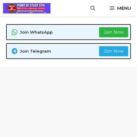
Skip
MENU
to
content
Join Now
Join WhatsApp
Join Now
Join Telegram