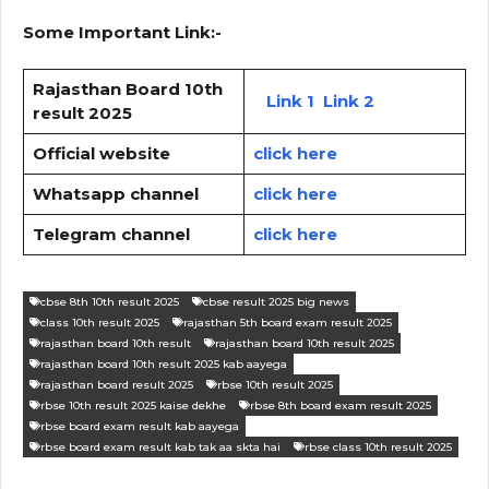
Some Important Link:-
Rajasthan Board 10th
Link 1
Link 2
result 2025
Official website
click here
Whatsapp channel
click here
Telegram channel
click here
cbse 8th 10th result 2025
cbse result 2025 big news
class 10th result 2025
rajasthan 5th board exam result 2025
rajasthan board 10th result
rajasthan board 10th result 2025
rajasthan board 10th result 2025 kab aayega
rajasthan board result 2025
rbse 10th result 2025
rbse 10th result 2025 kaise dekhe
rbse 8th board exam result 2025
rbse board exam result kab aayega
rbse board exam result kab tak aa skta hai
rbse class 10th result 2025