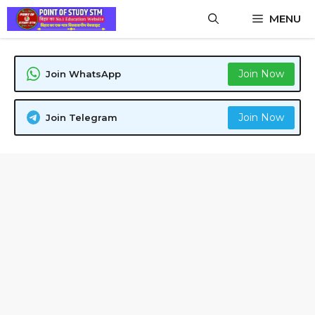
Skip
MENU
to
content
Join Now
Join WhatsApp
Join Now
Join Telegram