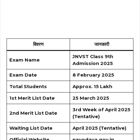
विवरण
जानकारी
JNVST Class 9th
Exam Name
Admission 2025
Exam Date
8 February 2025
Total Students
Approx. 15 Lakh
1st Merit List Date
25 March 2025
3rd Week of April 2025
2nd Merit List Date
(Tentative)
Waiting List Date
April 2025 (Tentative)
Official Website
navodaya.gov.in