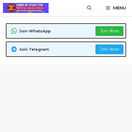
Skip
MENU
to
content
Join Now
Join WhatsApp
Join Now
Join Telegram