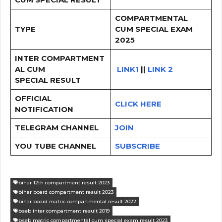
COMPARTMENTAL
TYPE
CUM SPECIAL EXAM
2025
INTER COMPARTMENT
AL CUM
LINK1
||
LINK 2
SPECIAL RESULT
OFFICIAL
CLICK HERE
NOTIFICATION
TELEGRAM CHANNEL
JOIN
YOU TUBE CHANNEL
SUBSCRIBE
bihar 12th compartment result 2023
bihar board compartment result 2023
bihar board matric compartmental result 2022
bseb inter compartment result 2019
bseb matric compartmental cum special exam result 2023