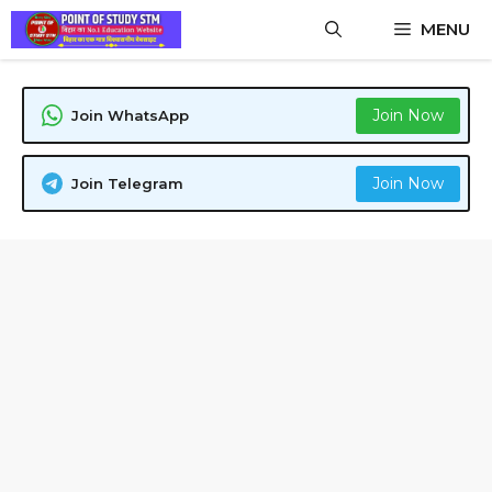
Skip
MENU
to
content
Join Now
Join WhatsApp
Join Now
Join Telegram