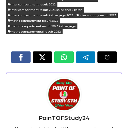
inter compartment result 2022
inter compartment result 2023 kaise check karen
inter compartment result kab aayega 2023
inter scrutiny result 2023
matric compartment result 2022
matric compartment result 2023 kab aayega
matric compartmental result 2022
PoinTOFStudy24