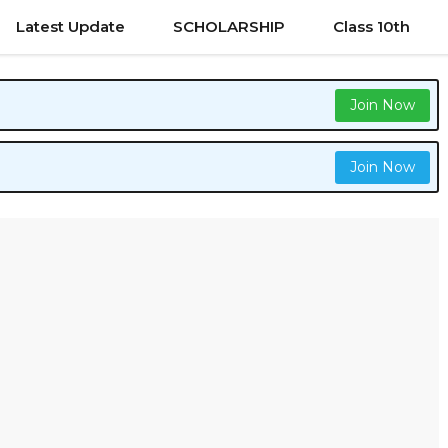
Latest Update
SCHOLARSHIP
Class 10th
Join Now
Join Now