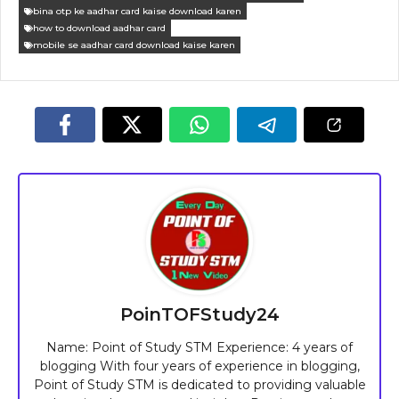
bina otp ke aadhar card kaise download karen
how to download aadhar card
mobile se aadhar card download kaise karen
PoinTOFStudy24
Name: Point of Study STM Experience: 4 years of
blogging With four years of experience in blogging,
Point of Study STM is dedicated to providing valuable