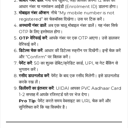
आधार नंबर डालें
: नया पेज खुलेगा, जहां आपको अपना 12 अंकों का
आधार नंबर या नामांकन आईडी (Enrolment ID) डालना होगा।
मोबाइल नंबर ऑप्शन
: नीचे “My mobile number is not
registered” का चेकबॉक्स दिखेगा। उस पर टिक करें।
अस्थायी नंबर डालें
: अब एक चालू मोबाइल नंबर डालें। यह नंबर सिर्फ
OTP के लिए इस्तेमाल होगा।
OTP वेरिफाई करें
: आपके नंबर पर एक OTP आएगा। उसे डालकर
वेरिफाई करें।
डिटेल्स चेक करें
: आधार की डिटेल्स स्क्रीन पर दिखेंगी। इन्हें चेक करें
और “Confirm” पर क्लिक करें।
पेमेंट करें
: ₹50 का शुल्क डेबिट/क्रेडिट कार्ड, UPI, या नेट बैंकिंग से
भुगतान करें।
रसीद डाउनलोड करें
: पेमेंट के बाद एक रसीद मिलेगी। इसे डाउनलोड
करके रख लें।
डिलीवरी का इंतजार करें
: UIDAI आपका PVC Aadhaar Card
1-2 सप्ताह में आपके रजिस्टर्ड पते पर भेज देगा।
Pro Tip
: पेमेंट करते समय वेबसाइट का URL चेक करें और
सुनिश्चित करें कि यह सिक्योर है।