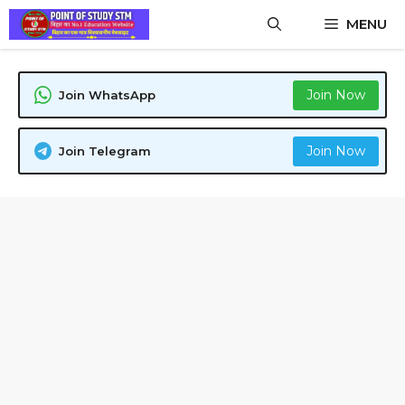
Skip
MENU
to
content
Join Now
Join WhatsApp
Join Now
Join Telegram