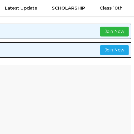
Latest Update
SCHOLARSHIP
Class 10th
Join Now
Join Now