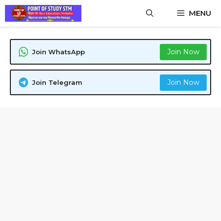
Skip
MENU
to
content
Join Now
Join WhatsApp
Join Now
Join Telegram