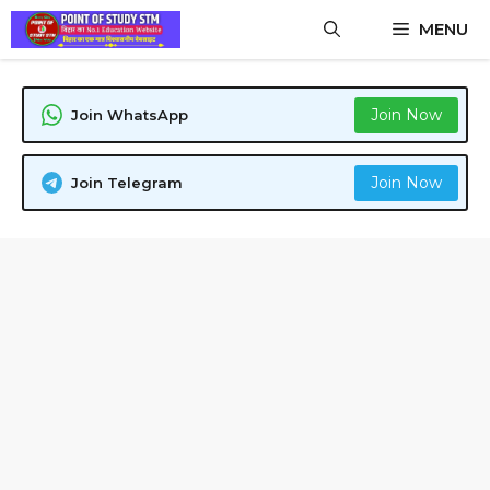
Skip
MENU
to
content
Join Now
Join WhatsApp
Join Now
Join Telegram