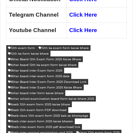
Telegram Channel
Click Here
Youtube Channel
Click Here
12th exam form
12th ka exam form kaise bhare
12th ka form kaise bhare
Bihar Board 12th Exam Form 2025 Kaise Bhare
bihar board 12th ka exam form kaise bhare
Bihar board inter Exam form 2025
Bihar board inter exam form 2025 date
Bihar Board Inter Exam Form 2025 Download Link
Bihar Board Inter Exam Form 2025 Kaise Bhare
bihar board inter form kaise bhare
bihar school examination board form kaise bhare 2025
bseb 12th exam form 2025 kaise bhare
Bseb 12th exam form PDF download
Bseb class 12th exam form 2025 kab se bharayega
Bseb inter exam form 2025 kaise bharen
Bseb inter exam form 2025 pdf download link
Bseb inter original registration card 2025
class 12th exam form 2025