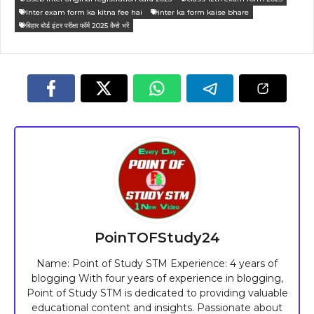
Inter exam form ka kitna fee hai
inter ka form kaise bhare
बिहार बोर्ड इंटर परीक्षा फॉर्म 2025 कैसे भरें
PoinTOFStudy24
Name: Point of Study STM Experience: 4 years of
blogging With four years of experience in blogging,
Point of Study STM is dedicated to providing valuable
educational content and insights. Passionate about