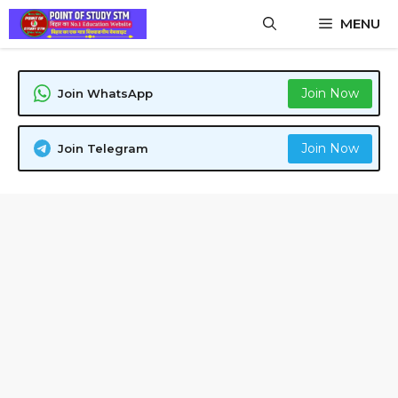
Skip
MENU
to
content
Join Now
Join WhatsApp
Join Now
Join Telegram