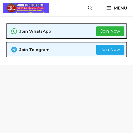
Skip
MENU
to
content
Join Now
Join WhatsApp
Join Now
Join Telegram