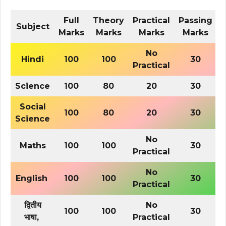
Full
Theory
Practical
Passing
Subject
Marks
Marks
Marks
Marks
No
Hindi
100
100
30
Practical
Science
100
80
20
30
Social
100
80
20
30
Science
No
Maths
100
100
30
Practical
No
English
100
100
30
Practical
द्वितीय
No
100
100
30
भाषा,
Practical