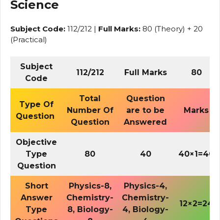
Science
Subject Code:
112/212 |
Full Marks:
80 (Theory) + 20
(Practical)
Subject
112/212
Full Marks
80
Code
Total
Question
Type Of
Number Of
are to be
Marks
Question
Question
Answered
Objective
Type
80
40
40×1=40
Question
Short
Physics-8,
Physics-4,
Answer
Chemistry-
Chemistry-
12×2=24
Type
8, Biology-
4, Biology-