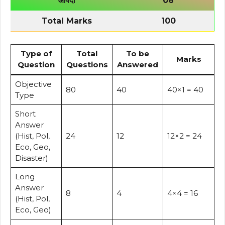
आपदा
06
Total Marks
100
Type of
Total
To be
Marks
Question
Questions
Answered
Objective
80
40
40×1 = 40
Type
Short
Answer
(Hist, Pol,
24
12
12×2 = 24
Eco, Geo,
Disaster)
Long
Answer
8
4
4×4 = 16
(Hist, Pol,
Eco, Geo)