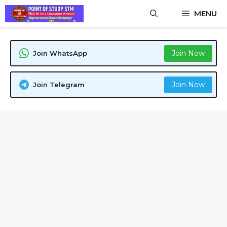
Skip
MENU
to
content
Join Now
Join WhatsApp
Join Now
Join Telegram