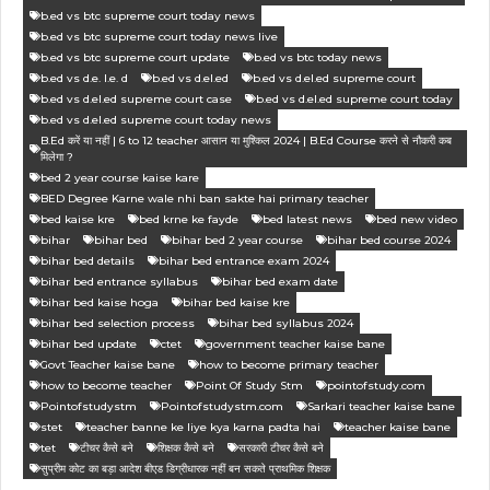
b.ed vs btc supreme court today news
b.ed vs btc supreme court today news live
b.ed vs btc supreme court update
b.ed vs btc today news
b.ed vs d.e. l.e. d
b.ed vs d.el.ed
b.ed vs d.el.ed supreme court
b.ed vs d.el.ed supreme court case
b.ed vs d.el.ed supreme court today
b.ed vs d.el.ed supreme court today news
B.Ed करें या नहीं | 6 to 12 teacher आसान या मुश्किल 2024 | B.Ed Course करने से नौकरी कब
मिलेगा ?
bed 2 year course kaise kare
BED Degree Karne wale nhi ban sakte hai primary teacher
bed kaise kre
bed krne ke fayde
bed latest news
bed new video
bihar
bihar bed
bihar bed 2 year course
bihar bed course 2024
bihar bed details
bihar bed entrance exam 2024
bihar bed entrance syllabus
bihar bed exam date
bihar bed kaise hoga
bihar bed kaise kre
bihar bed selection process
bihar bed syllabus 2024
bihar bed update
ctet
government teacher kaise bane
Govt Teacher kaise bane
how to become primary teacher
how to become teacher
Point Of Study Stm
pointofstudy.com
Pointofstudystm
Pointofstudystm.com
Sarkari teacher kaise bane
stet
teacher banne ke liye kya karna padta hai
teacher kaise bane
tet
टीचर कैसे बने
शिक्षक कैसे बने
सरकारी टीचर कैसे बने
सुप्रीम कोट का बड़ा आदेश बीएड डिग्रीधारक नहीं बन सकते प्राथमिक शिक्षक