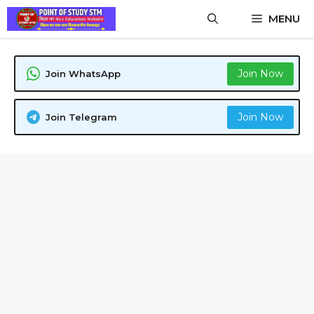
Skip
MENU
to
content
Join Now
Join WhatsApp
Join Now
Join Telegram