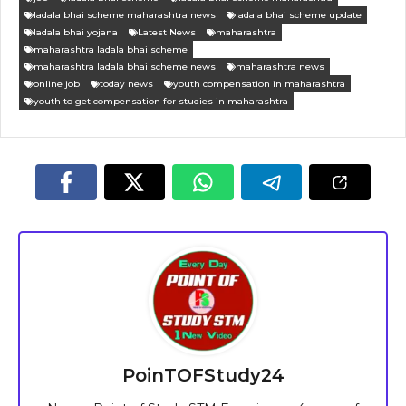
ladala bhai scheme maharashtra news
ladala bhai scheme update
ladala bhai yojana
Latest News
maharashtra
maharashtra ladala bhai scheme
maharashtra ladala bhai scheme news
maharashtra news
online job
today news
youth compensation in maharashtra
youth to get compensation for studies in maharashtra
PoinTOFStudy24