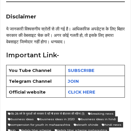
Disclaimer
ये जानकारी विश्वसनीय स्रोतों से ली गई है। आधिकारिक अपडेट्स के लिए बिहार
सरकार की वेबसाइट चेक करें। अगर कोई गलती हो, तो इसके लिए हमारा
वेबसाइट जिम्मेदार नहीं होगा। धन्यवाद।
Important Link-
You Tube Channel
SUBSCRIBE
Telegram Channel
JOIN
Official website
CLICK HERE
18-28 वर्ष के युवाओं को सरकार दे रही ₹4 हजार से ₹6 हजार की महिना (1)
breaking news
business ideas
business ideas in 2020
business ideas in hindi
compension for youth in mahaarashtra
eknath shinde
hindi news
job
ladala bhai scheme
ladala bhai scheme maharashtra