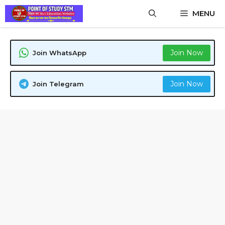
Skip
MENU
to
content
Join Now
Join WhatsApp
Join Now
Join Telegram