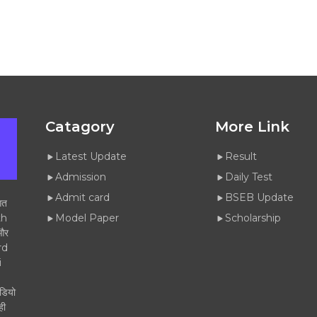
Catagory
More Link
Latest Update
Result
Admission
Daily Test
Admit card
BSEB Update
गत
th
Model Paper
Scholarship
 और
rd
i
डियो
ही