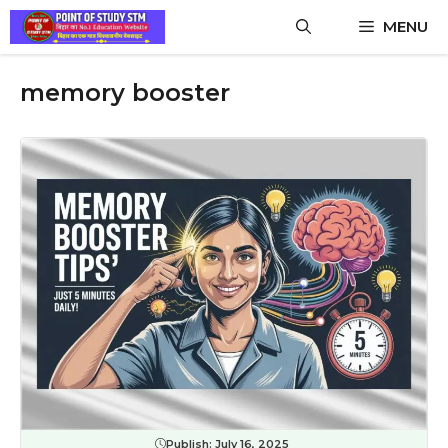
Skip
MENU
to
content
memory booster
Publish:
July 16, 2025