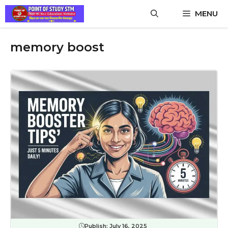
Skip
MENU
to
content
memory boost
Publish:
July 16, 2025