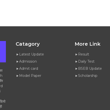
Catagory
More Link
Latest Update
Result
Admission
Daily Test
Admit card
BSEB Update
गत
th
Model Paper
Scholarship
 और
rd
i
डियो
ही