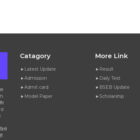
Catagory
More Link
Latest Update
Result
Admission
Daily Test
Admit card
BSEB Update
गत
th
Model Paper
Scholarship
 और
rd
i
डियो
ही