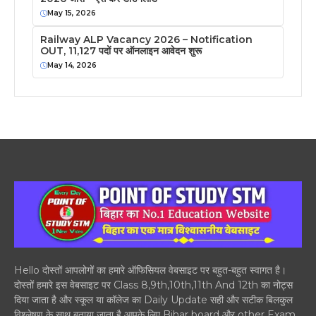
May 15, 2026
Railway ALP Vacancy 2026 – Notification
OUT, 11,127 पदों पर ऑनलाइन आवेदन शुरू
May 14, 2026
Hello दोस्तों आपलोगों का हमारे ऑफिसियल वेबसाइट पर बहुत-बहुत स्वागत है।
दोस्तों हमारे इस वेबसाइट पर Class 8,9th,10th,11th And 12th का नोट्स
दिया जाता है और स्कूल या कॉलेज का Daily Update सही और सटीक बिलकुल
विश्लेषण के साथ बताया जाता है आपके लिए Bihar board और other Exam..