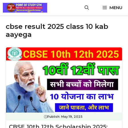
Skip
MENU
to
content
cbse result 2025 class 10 kab
aayega
Publish:
May 19, 2025
CBSE 10th 12th Scholarship 2025: