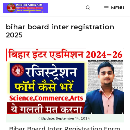
Skip
MENU
to
content
bihar board inter registration
2025
Update:
September 14, 2024
Bihar Board Inter Registration Form